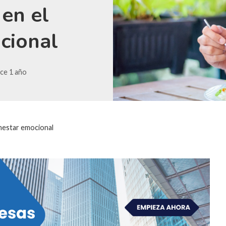
 en el
cional
ce 1 año
enestar emocional