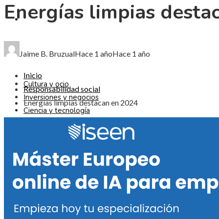
Energías limpias desta
CIENCIA Y TECNOLOGÍA
RESPONSABILIDAD SOCIAL
Jaime B. Bruzual
Hace 1 año
Hace 1 año
Inicio
Cultura y ocio
Responsabilidad social
Inversiones y negocios
Energías limpias destacan en 2024
Ciencia y tecnología
Responsabilidad social