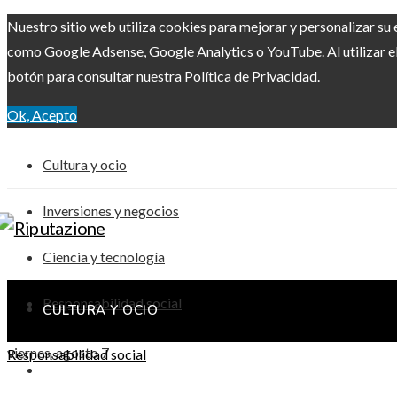
Nuestro sitio web utiliza cookies para mejorar y personalizar su 
como Google Adsense, Google Analytics o YouTube. Al utilizar el 
botón para consultar nuestra Política de Privacidad.
Ok, Acepto
Cultura y ocio
Inversiones y negocios
Ciencia y tecnología
Responsabilidad social
CULTURA Y OCIO
viernes, agosto 7
Responsabilidad social
INVERSIONES Y NEGOCIOS