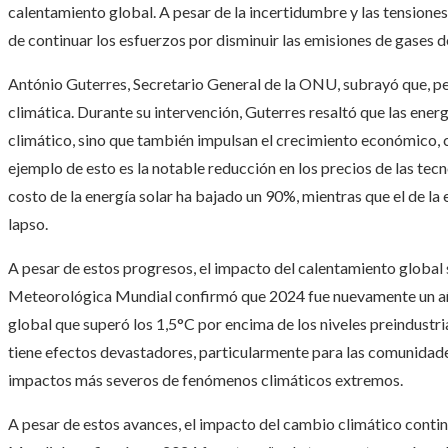
calentamiento global. A pesar de la incertidumbre y las tensiones
de continuar los esfuerzos por disminuir las emisiones de gases d
António Guterres, Secretario General de la ONU, subrayó que, pes
climática. Durante su intervención, Guterres resaltó que las ene
climático, sino que también impulsan el crecimiento económico, c
ejemplo de esto es la notable reducción en los precios de las tecn
costo de la energía solar ha bajado un 90%, mientras que el de la
lapso.
A pesar de estos progresos, el impacto del calentamiento global
Meteorológica Mundial confirmó que 2024 fue nuevamente un añ
global que superó los 1,5°C por encima de los niveles preindustr
tiene efectos devastadores, particularmente para las comunidade
impactos más severos de fenómenos climáticos extremos.
A pesar de estos avances, el impacto del cambio climático cont