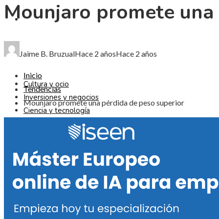
Mounjaro promete una 
CIENCIA Y TECNOLOGÍA
RESPONSABILIDAD SOCIAL
Jaime B. Bruzual
Hace 2 años
Hace 2 años
Inicio
Cultura y ocio
Tendencias
Inversiones y negocios
Mounjaro promete una pérdida de peso superior
Ciencia y tecnología
Responsabilidad social