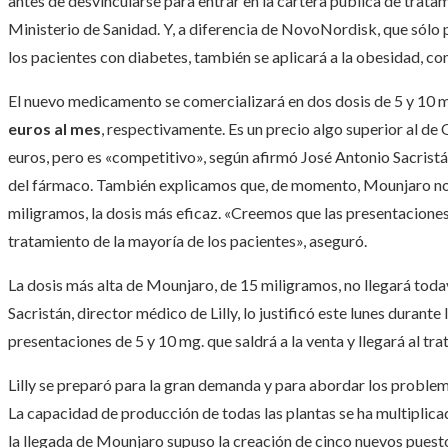
antes de desvincularse para entrar en la cartera pública de trat
Ministerio de Sanidad. Y, a diferencia de NovoNordisk, que sólo
los pacientes con diabetes, también se aplicará a la obesidad, c
El nuevo medicamento se comercializará en dos dosis de 5 y 10 
euros al mes
, respectivamente. Es un precio algo superior al de
euros, pero es «competitivo», según afirmó José Antonio Sacristán
del fármaco. También explicamos que, de momento, Mounjaro no 
miligramos, la dosis más eficaz. «Creemos que las presentacione
tratamiento de la mayoría de los pacientes», aseguró.
La dosis más alta de Mounjaro, de 15 miligramos, no llegará toda
Sacristán, director médico de Lilly, lo justificó este lunes duran
presentaciones de 5 y 10 mg. que saldrá a la venta y llegará al tr
Lilly se preparó para la gran demanda y para abordar los proble
La capacidad de producción de todas las plantas se ha multiplicad
la llegada de Mounjaro supuso la creación de cinco nuevos puestos