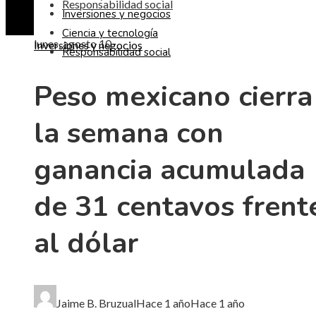
Responsabilidad social
Inversiones y negocios
Ciencia y tecnología
lunes, agosto 10
Inversiones y negocios
Responsabilidad social
Peso mexicano cierra
la semana con
ganancia acumulada
de 31 centavos frent
al dólar
Jaime B. Bruzual
Hace 1 año
Hace 1 año