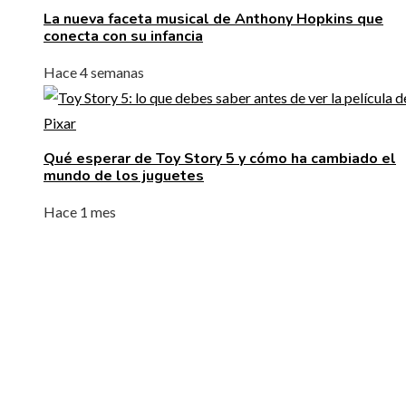
La nueva faceta musical de Anthony Hopkins que
conecta con su infancia
Hace 4 semanas
Qué esperar de Toy Story 5 y cómo ha cambiado el
mundo de los juguetes
Hace 1 mes
ENTRADAS RECIENTES
La naranja mecánica y su papel en la deshumanizació
dentro del cine distópico
El papel de la microbiota intestinal en el sistema
inmunológico