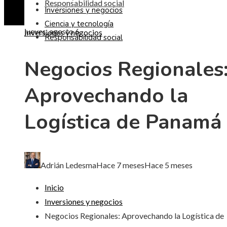
Responsabilidad social
Inversiones y negocios
Ciencia y tecnología
jueves, agosto 6
Inversiones y negocios
Responsabilidad social
Negocios Regionales
Aprovechando la
Logística de Panamá
Adrián Ledesma
Hace 7 meses
Hace 5 meses
Inicio
Inversiones y negocios
Negocios Regionales: Aprovechando la Logística de