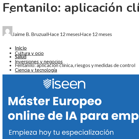
Fentanilo: aplicación cl
CIENCIA Y TECNOLOGÍA
RESPONSABILIDAD SOCIAL
Jaime B. Bruzual
Hace 12 meses
Hace 12 meses
Inicio
Cultura y ocio
Salud
Inversiones y negocios
Fentanilo: aplicación clínica, riesgos y medidas de control
Ciencia y tecnología
Responsabilidad social