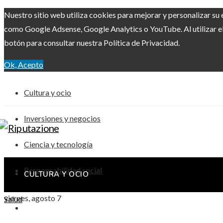
Nuestro sitio web utiliza cookies para mejorar y personalizar su 
como Google Adsense, Google Analytics o YouTube. Al utilizar el 
botón para consultar nuestra Política de Privacidad.
Ok, Acepto
Cultura y ocio
Inversiones y negocios
Ciencia y tecnología
Responsabilidad social
CULTURA Y OCIO
viernes, agosto 7
Salud
INVERSIONES Y NEGOCIOS